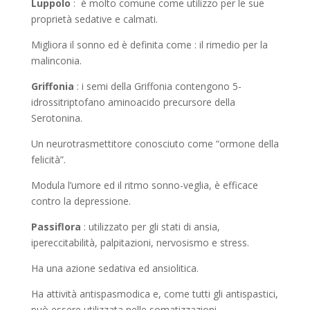
Luppolo
: è molto comune come utilizzo per le sue
proprietà sedative e calmati.
Migliora il sonno ed è definita come : il rimedio per la
malinconia.
Griffonia
: i semi della Griffonia contengono 5-
idrossitriptofano aminoacido precursore della
Serotonina.
Un neurotrasmettitore conosciuto come “ormone della
felicità”.
Modula l’umore ed il ritmo sonno-veglia, è efficace
contro la depressione.
Passiflora
: utilizzato per gli stati di ansia,
ipereccitabilità, palpitazioni, nervosismo e stress.
Ha una azione sedativa ed ansiolitica.
Ha attività antispasmodica e, come tutti gli antispastici,
può essere utilizzata nelle somatizzazioni.