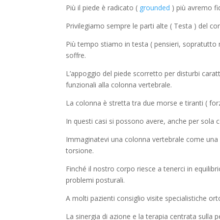
Più il piede è radicato (
grounded
) più avremo fid
Privilegiamo sempre le parti alte ( Testa ) del co
Più tempo stiamo in testa ( pensieri, sopratutto neg
soffre.
L’appoggio del piede scorretto per disturbi caratte
funzionali alla colonna vertebrale.
La colonna è stretta tra due morse e tiranti ( fo
In questi casi si possono avere, anche per sola co
Immaginatevi una colonna vertebrale come una ca
torsione.
Finché il nostro corpo riesce a tenerci in equilibr
problemi posturali.
A molti pazienti consiglio visite specialistiche o
La sinergia di azione e la terapia centrata sulla