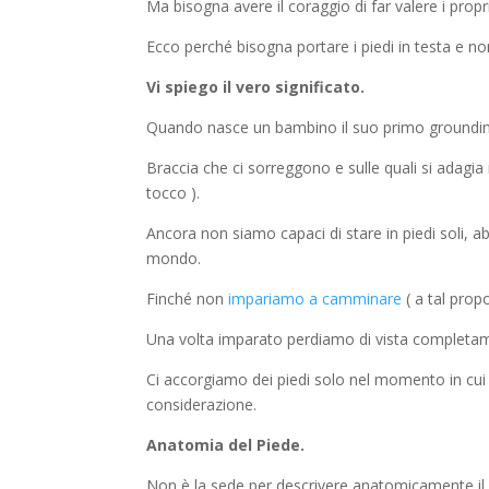
Ma bisogna avere il coraggio di far valere i propr
Ecco perché bisogna portare i piedi in testa e non 
Vi spiego il vero significato.
Quando nasce un bambino il suo primo grounding
Braccia che ci sorreggono e sulle quali si adagi
tocco ).
Ancora non siamo capaci di stare in piedi soli, a
mondo.
Finché non
impariamo a camminare
( a tal propo
Una volta imparato perdiamo di vista completame
Ci accorgiamo dei piedi solo nel momento in cui 
considerazione.
Anatomia del Piede.
Non è la sede per descrivere anatomicamente il 