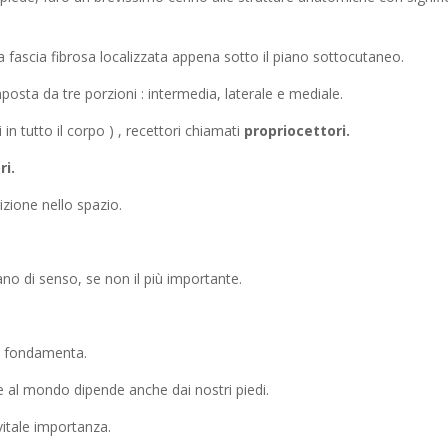
a fascia fibrosa localizzata appena sotto il piano sottocutaneo.
osta da tre porzioni : intermedia, laterale e mediale.
ti in tutto il corpo ) , recettori chiamati
propriocettori.
ri.
zione nello spazio.
no di senso, se non il più importante.
le fondamenta.
re al mondo dipende anche dai nostri piedi.
 vitale importanza.