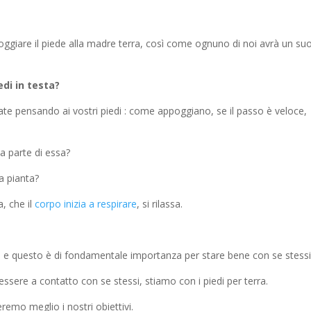
poggiare il piede alla madre terra, così come ognuno di noi avrà un su
edi in testa?
iate pensando ai vostri piedi : come appoggiano, se il passo è veloce,
a parte di essa?
a pianta?
, che il
corpo inizia a respirare
, si rilassa.
edi e questo è di fondamentale importanza per stare bene con se stessi
 essere a contatto con se stessi, stiamo con i piedi per terra.
eremo meglio i nostri obiettivi.