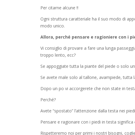
Per citarne alcune !!
Ogni struttura caratteriale ha il suo modo di ap
modo unico.
Allora, perché pensare e ragioniere con i pi
Vi consiglio di provare a fare una lunga passegg
troppo lento, ecc?
Se appoggiate tutta la piante del piede o solo un
Se avete male solo al tallone, avampiede, tutta l
Dopo un po vi accorgerete che non state in testa
Perché?
Avete “spostato” l’attenzione dalla testa nei pi
Pensare e ragionare con i piedi in testa significa
Rispetteremo noi per primi i nostri bisogni, cogli