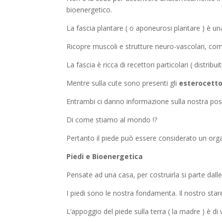
bioenergetico.
La fascia plantare ( o aponeurosi plantare ) è un
Ricopre muscoli e strutture neuro-vascolari, comp
La fascia è ricca di recettori particolari ( distribui
Mentre sulla cute sono presenti gli
esterocetto
Entrambi ci danno informazione sulla nostra posi
Di come stiamo al mondo !?
Pertanto il piede può essere considerato un orga
Piedi e Bioenergetica
Pensate ad una casa, per costruirla si parte dal
I piedi sono le nostra fondamenta. Il nostro sta
L’appoggio del piede sulla terra ( la madre ) è di