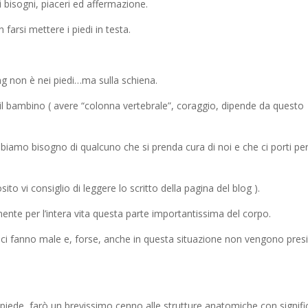
i bisogni, piaceri ed affermazione.
farsi mettere i piedi in testa.
 non è nei piedi…ma sulla schiena.
a il bambino ( avere “colonna vertebrale”, coraggio, dipende da questo
bbiamo bisogno di qualcuno che si prenda cura di noi e che ci porti per 
sito vi consiglio di leggere lo scritto della pagina del blog ).
nte per l’intera vita questa parte importantissima del corpo.
ci fanno male e, forse, anche in questa situazione non vengono presi
piede, farò un brevissimo cenno alle strutture anatomiche con signifi