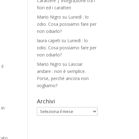
Carattere | Integrazione tra i
fiori ed i caratteri
Mario Nigro
su
Lunedì : lo
odio. Cosa possiamo fare per
non odiarlo?
laura capeti
su
Lunedì : lo
odio. Cosa possiamo fare per
non odiarlo?
Mario Nigro
su
Lasciar
il
andare : non è semplice.
Forse, perché ancora non
vogliamo?
Archivi
 in
Archivi
cato