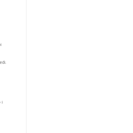
i
edi.
 i