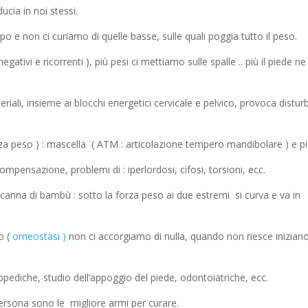
ucia in noi stessi.
rpo e non ci curiamo di quelle basse, sulle quali poggia tutto il peso.
ativi e ricorrenti ), più pesi ci mettiamo sulle spalle .. più il piede ne
riali, insieme ai blocchi energetici cervicale e pelvico, provoca disturb
rza peso ) : mascella ( ATM : articolazione tempero mandibolare ) e pi
mpensazione, problemi di : iperlordosi, cifosi, torsioni, ecc.
nna di bambù : sotto la forza peso ai due estremi si curva e va in
io (
omeostasi )
non ci accorgiamo di nulla, quando non riesce iniziano
rtopediche, studio dell’appoggio del piede, odontoiatriche, ecc.
 persona sono le migliore armi per curare.