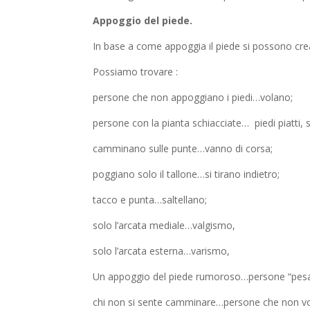
Appoggio del piede.
In base a come appoggia il piede si possono creare
Possiamo trovare :
persone che non appoggiano i piedi…volano;
persone con la pianta schiacciate… piedi piatti,
camminano sulle punte…vanno di corsa;
poggiano solo il tallone…si tirano indietro;
tacco e punta…saltellano;
solo l’arcata mediale…valgismo,
solo l’arcata esterna…varismo,
Un appoggio del piede rumoroso…persone “pesa
chi non si sente camminare…persone che non vog