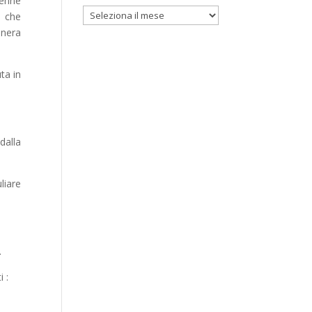
renne
Archivi
o che
enera
ta in
dalla
liare
.
 :