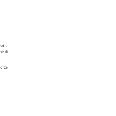
rato,
he di
forze