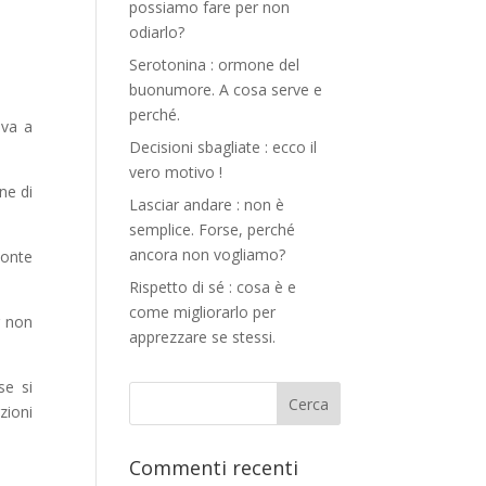
possiamo fare per non
odiarlo?
Serotonina : ormone del
buonumore. A cosa serve e
perché.
ava a
Decisioni sbagliate : ecco il
vero motivo !
ne di
Lasciar andare : non è
semplice. Forse, perché
ancora non vogliamo?
ponte
Rispetto di sé : cosa è e
come migliorarlo per
r non
apprezzare se stessi.
se si
zioni
Commenti recenti