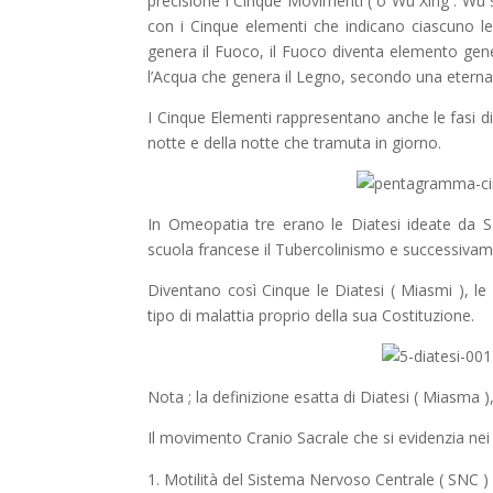
precisione i Cinque Movimenti ( o Wu Xing : Wu s
con i Cinque elementi che indicano ciascuno l
genera il Fuoco, il Fuoco diventa elemento gene
l’Acqua che genera il Legno, secondo una eterna
I Cinque Elementi rappresentano anche le fasi di
notte e della notte che tramuta in giorno.
In Omeopatia tre erano le Diatesi ideate da S
scuola francese il Tubercolinismo e successivame
Diventano così Cinque le Diatesi ( Miasmi ), le 
tipo di malattia proprio della sua Costituzione.
Nota ; la definizione esatta di Diatesi ( Miasma ), 
Il movimento Cranio Sacrale che si evidenzia nei
Motilità del Sistema Nervoso Centrale ( SNC )