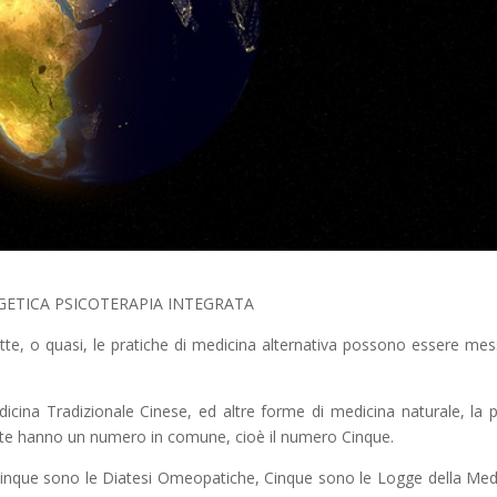
GETICA PSICOTERAPIA INTEGRATA
tte, o quasi, le pratiche di medicina alternativa possono essere mes
icina Tradizionale Cinese, ed altre forme di medicina naturale, la 
 tutte hanno un numero in comune, cioè il numero Cinque.
 Cinque sono le Diatesi Omeopatiche, Cinque sono le Logge della Med