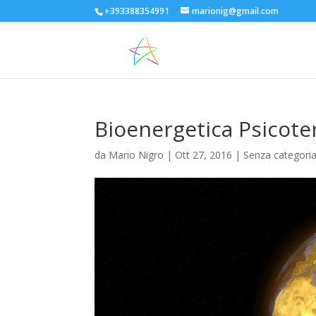
+393388354991
marionig@gmail.com
Bioenergetica Psicote
da
Mario Nigro
|
Ott 27, 2016
| Senza categori