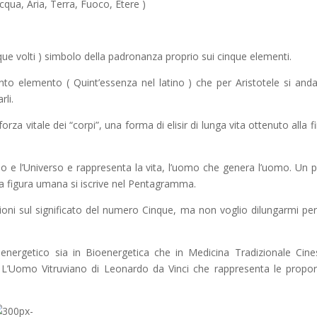
cqua, Aria, Terra, Fuoco, Etere )
nque volti ) simbolo della padronanza proprio sui cinque elementi.
to elemento ( Quint’essenza nel latino ) che per Aristotele si and
rli.
orza vitale dei “corpi”, una forma di elisir di lunga vita ottenuto alla fi
 e l’Universo e rappresenta la vita, l’uomo che genera l’uomo. Un 
 la figura umana si iscrive nel Pentagramma.
ioni sul significato del numero Cinque, ma non voglio dilungarmi pe
ergetico sia in Bioenergetica che in Medicina Tradizionale Cine
L’Uomo Vitruviano di Leonardo da Vinci che rappresenta le propor