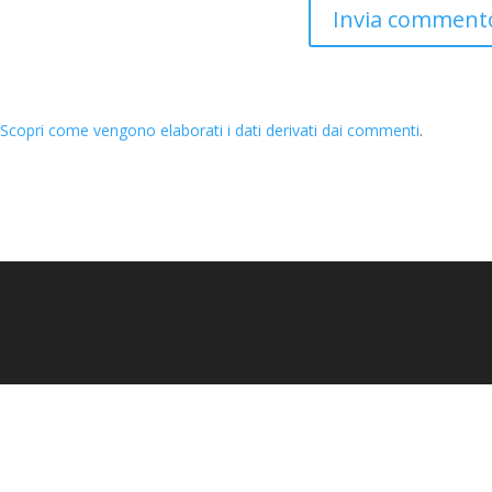
.
Scopri come vengono elaborati i dati derivati dai commenti
.
ervati 2025