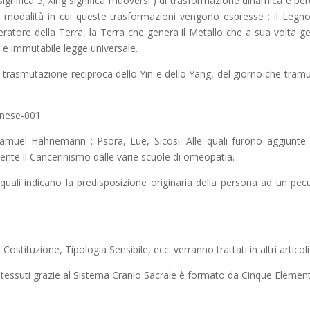
ignifica 5; Xing significa muoversi ) di trasformazione dinamica e pe
e modalità in cui queste trasformazioni vengono espresse : il Legn
ratore della Terra, la Terra che genera il Metallo che a sua volta g
 e immutabile legge universale.
 trasmutazione reciproca dello Yin e dello Yang, del giorno che tramu
amuel Hahnemann : Psora, Lue, Sicosi. Alle quali furono aggiunte 
nte il Cancerinismo dalle varie scuole di omeopatia.
quali indicano la predisposizione originaria della persona ad un pecu
Costituzione, Tipologia Sensibile, ecc. verranno trattati in altri articoli
 tessuti grazie al Sistema Cranio Sacrale è formato da Cinque Elementi